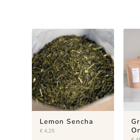
Lemon Sencha
Gr
On
€
4,25
€
4