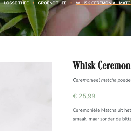
LOSSE THEE
GROENE THEE
WHISK CEREMONIAL MATCH
Whisk Ceremoni
Ceremonieel matcha poede
€
25,99
Ceremoniële Matcha uit het
smaak, maar zonder de bitt