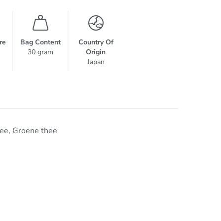
re
Bag Content
Country Of
30 gram
Origin
Japan
hee
,
Groene thee