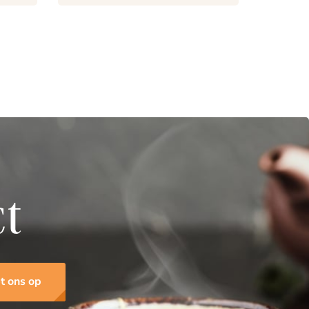
ct
t ons op