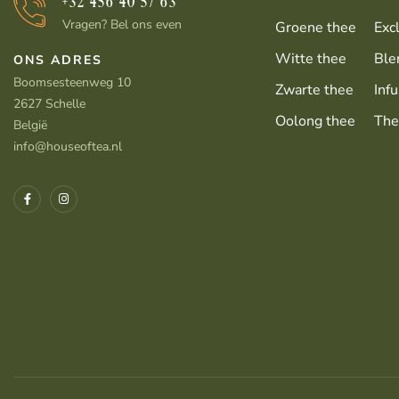
+32 456 40 57 63
Vragen? Bel ons even
Groene thee
Exc
Witte thee
Ble
ONS ADRES
Boomsesteenweg 10
Zwarte thee
Infu
2627 Schelle
Oolong thee
The
België
info@houseoftea.nl