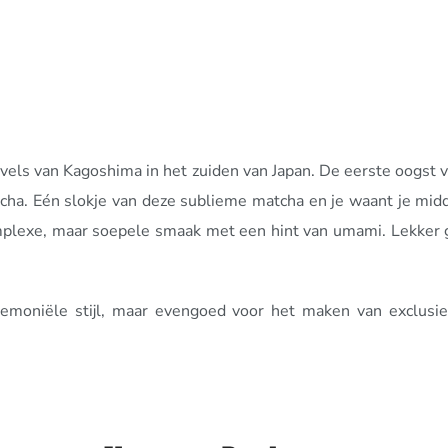
els van Kagoshima in het zuiden van Japan. De eerste oogst 
tcha. Eén slokje van deze sublieme matcha en je waant je mi
lexe, maar soepele smaak met een hint van umami. Lekker gra
emoniële stijl, maar evengoed voor het maken van exclusieve