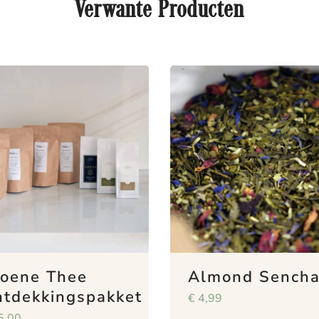
Verwante Producten
oene Thee
Almond Sench
tdekkingspakket
€
4,99
5,00