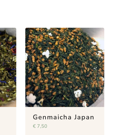
a
Genmaicha Japan
€
7,50