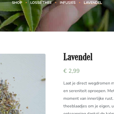
SHOP
LOSSE THEE
INFUSIES
LAVENDEL
Lavendel
€
2,99
Laat je direct wegdromen m
en sereniteit oproepen.
Met
moment van innerlijke rust
theeblaadjes om je eigen, u
ontspanning dankzij de kal