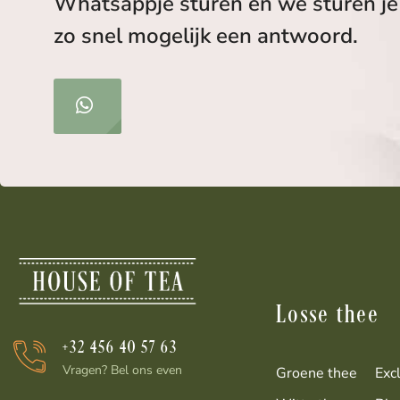
Whatsappje sturen en we sturen je
zo snel mogelijk een antwoord.
Losse thee
+32 456 40 57 63
Vragen? Bel ons even
Groene thee
Exc