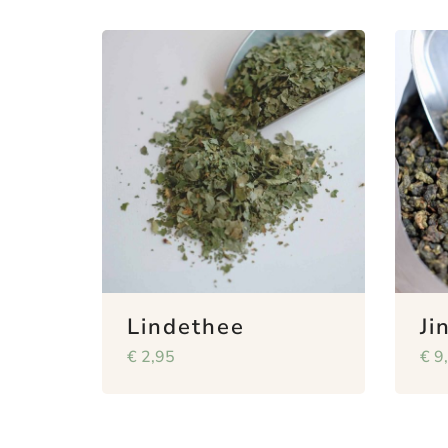
Lindethee
Ji
€
2,95
€
9