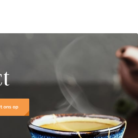
ct
t ons op