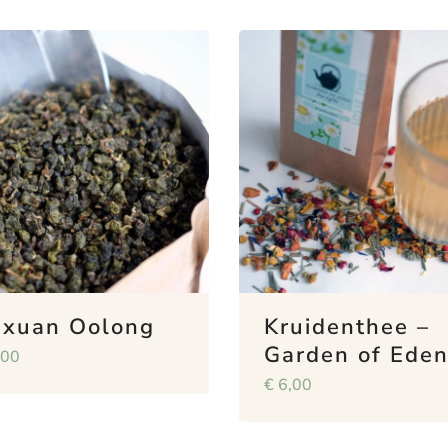
nxuan Oolong
Kruidenthee –
Garden of Ede
,00
€
6,00