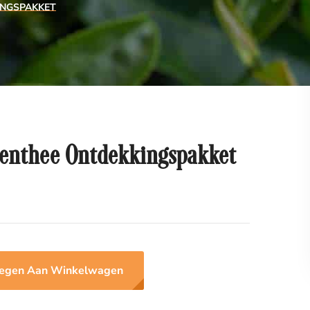
INGSPAKKET
denthee Ontdekkingspakket
egen Aan Winkelwagen