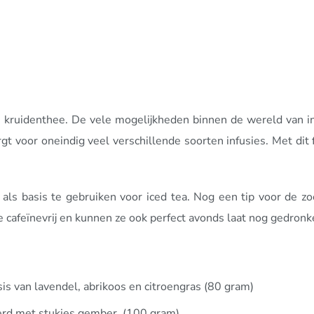
 en kruidenthee. De vele mogelijkheden binnen de wereld van i
t voor oneindig veel verschillende soorten infusies. Met dit 
m als basis te gebruiken voor iced tea. Nog een tip voor de zoe
e cafeïnevrij en kunnen ze ook perfect avonds laat nog gedron
is van lavendel, abrikoos en citroengras (80 gram)
erd met stukjes gember. (100 gram)