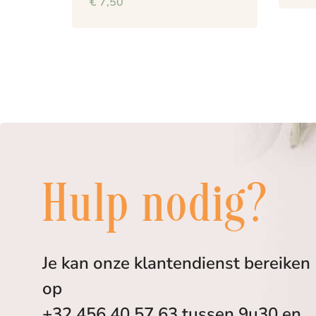
€
7,50
Hulp nodig?
Je kan onze klantendienst bereiken
op
+32 456 40 57 63 tussen 9u30 en