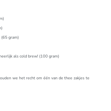
am)
m)
! (65 gram)
erlijk als cold brew! (100 gram)
houden we het recht om één van de thee zakjes te