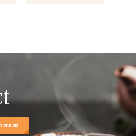
ct
t ons op