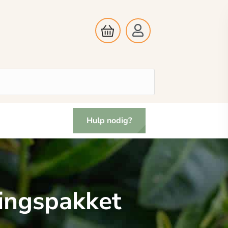
Hulp nodig?
kingspakket