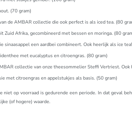
hout. (70 gram)
n de AMBAR collectie die ook perfect is als iced tea. (80 gr
it Zuid Afrika, gecombineerd met bessen en moringa. (80 gra
e sinaasappel een aardbei combineert. Ook heerlijk als ice tea
uidenthee met eucalyptus en citroengras. (80 gram)
AR collectie van onze theesommelier Steffi Vertriest. Ook he
ie met citroengras en appelstukjes als basis. (50 gram)
e niet op voorraad is gedurende een periode. In dat geval be
lijke (of hogere) waarde.