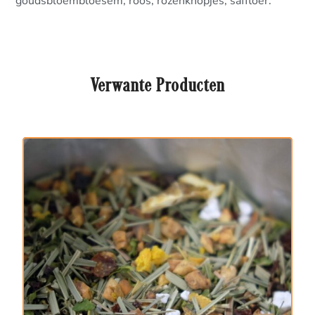
goudsbloembloesem, roos, rozenknopjes, saffloer.
Verwante Producten