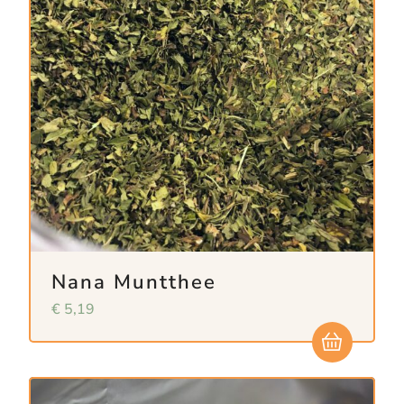
Nana Muntthee
€
5,19