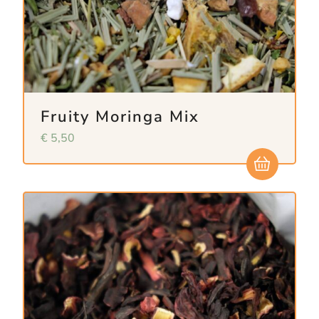
Fruity Moringa Mix
€
5,50