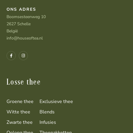
ONS ADRES
Boomsesteenweg 10
2627 Schelle
België
info@houseoftea.nl
Losse thee
Groene thee
Exclusieve thee
Witte thee
Blends
Zwarte thee
Infusies
Oolong thee
Theepakketten