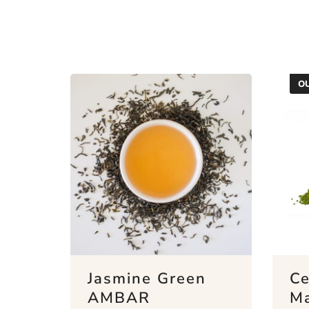
OU
Jasmine Green
Ce
AMBAR
Ma