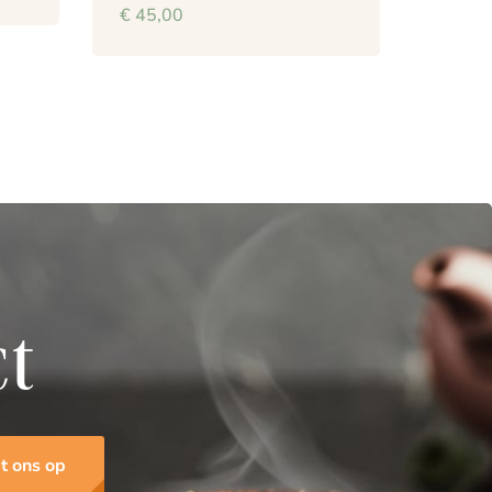
€
45,00
ct
t ons op