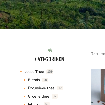
Resulta
CATEGORIËEN
Losse Thee
139
Blends
29
Exclusieve thee
17
Groene thee
37
Infusies
54