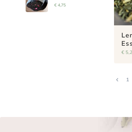
€
4,75
Le
Es
€
5,
1