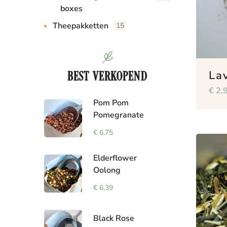
boxes
Theepakketten
15
BEST VERKOPEND
La
€
2,
Pom Pom
Pomegranate
€
6,75
Elderflower
Oolong
€
6,39
Black Rose