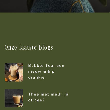
Onze laatste blogs
Bubble Tea: een
nieuw & hip
drankje
Thee met melk: ja
of nee?