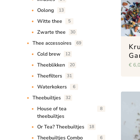
Oolong
13
Witte thee
5
Zwarte thee
30
Thee accessoires
69
Kr
Cold brew
Ga
12
€
6,
Theeblikken
20
Theefilters
31
Waterkokers
6
Theebuiltjes
32
House of tea
8
theebuiltjes
Or Tea? Theebuiltjes
18
Theebuiltjes Combo
6