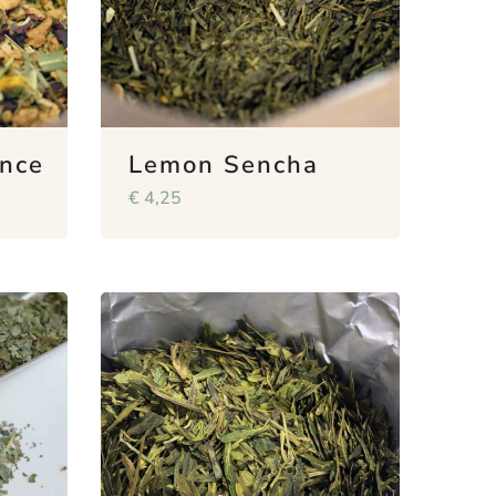
nce
Lemon Sencha
€
4,25