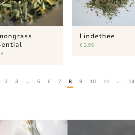
mongrass
Lindethee
sential
€
2,95
29
2
3
…
5
6
7
8
9
10
11
…
14