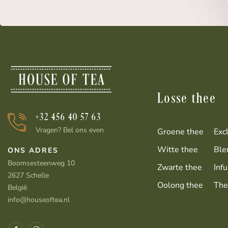
Losse thee
+32 456 40 57 63
Vragen? Bel ons even
Groene thee
Exc
Witte thee
Ble
ONS ADRES
Boomsesteenweg 10
Zwarte thee
Infu
2627 Schelle
Oolong thee
The
België
info@houseoftea.nl