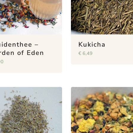
uidenthee –
Kukicha
rden of Eden
€
6,49
00