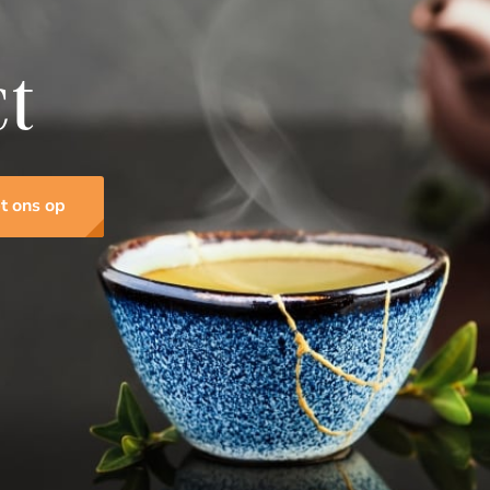
ct
t ons op