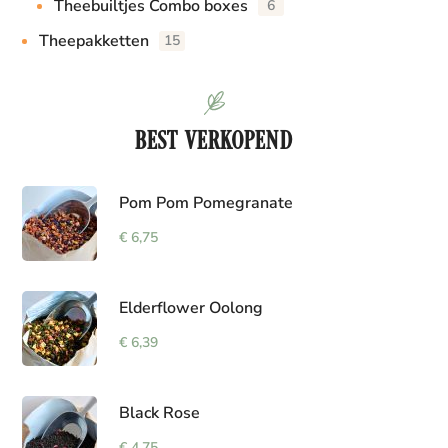
Theebuiltjes Combo boxes
6
Theepakketten
15
BEST VERKOPEND
Pom Pom Pomegranate
€
6,75
Elderflower Oolong
€
6,39
Black Rose
€
4,75