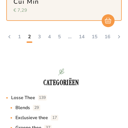
Cui Min
€
7,29
1
2
3
4
5
…
14
15
16
CATEGORIËEN
Losse Thee
139
Blends
29
Exclusieve thee
17
Groene thee
37