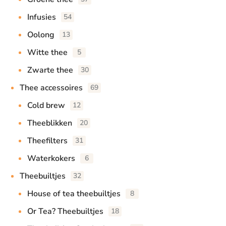
Infusies
54
Oolong
13
Witte thee
5
Zwarte thee
30
Thee accessoires
69
Cold brew
12
Theeblikken
20
Theefilters
31
Waterkokers
6
Theebuiltjes
32
House of tea theebuiltjes
8
Or Tea? Theebuiltjes
18