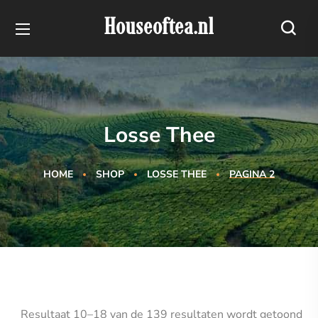
Houseoftea.nl
Losse Thee
HOME
SHOP
LOSSE THEE
PAGINA 2
Resultaat 10–18 van de 139 resultaten wordt getoond