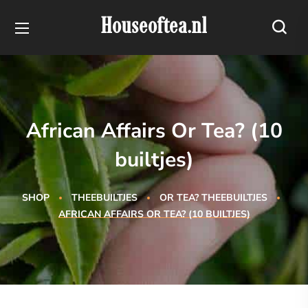
Houseoftea.nl
African Affairs Or Tea? (10
builtjes)
SHOP
THEEBUILTJES
OR TEA? THEEBUILTJES
AFRICAN AFFAIRS OR TEA? (10 BUILTJES)