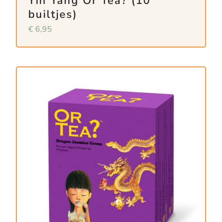
Yin Yang Or Tea? (10
builtjes)
€
6,95