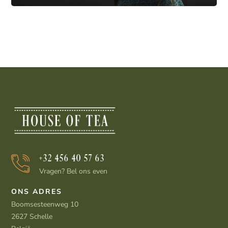
+32 456 40 57 63
Vragen? Bel ons even
ONS ADRES
Boomsesteenweg 10
2627 Schelle