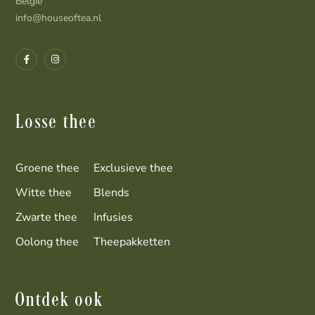
België
info@houseoftea.nl
Losse thee
Groene thee
Exclusieve thee
Witte thee
Blends
Zwarte thee
Infusies
Oolong thee
Theepakketten
Ontdek ook