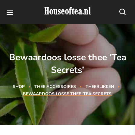
Houseoftea.nl
Bewaardoos losse thee ‘Tea
Secrets’
SHOP
THEE ACCESSOIRES
THEEBLIKKEN
BEWAARDOOS LOSSE THEE ‘TEA SECRETS’