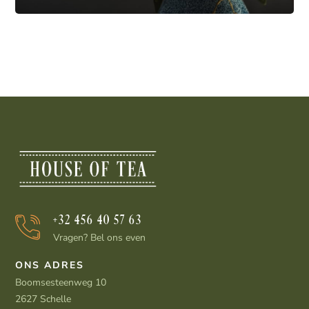
+32 456 40 57 63
Vragen? Bel ons even
ONS ADRES
Boomsesteenweg 10
2627 Schelle