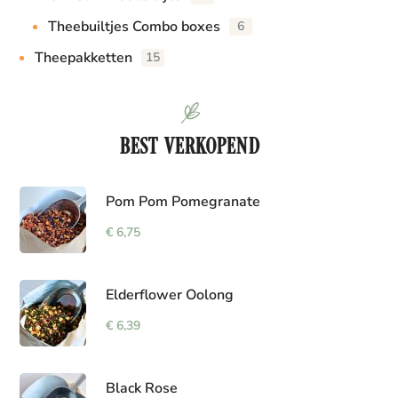
Theebuiltjes Combo boxes
6
Theepakketten
15
BEST VERKOPEND
Pom Pom Pomegranate
€
6,75
Elderflower Oolong
€
6,39
Black Rose