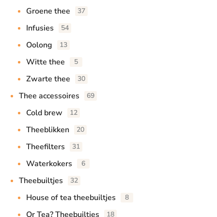
Groene thee
37
Infusies
54
Oolong
13
Witte thee
5
Zwarte thee
30
Thee accessoires
69
Cold brew
12
Theeblikken
20
Theefilters
31
Waterkokers
6
Theebuiltjes
32
House of tea theebuiltjes
8
Or Tea? Theebuiltjes
18