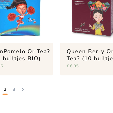
mPomelo Or Tea?
Queen Berry O
 builtjes BIO)
Tea? (10 builtje
95
€
6,95
2
3