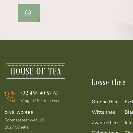
Losse thee
+32 456 40 57 63
Vragen? Bel ons even
Groene thee
Exc
Witte thee
Ble
ONS ADRES
Boomsesteenweg 10
Zwarte thee
Infu
2627 Schelle
Oolong thee
The