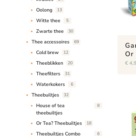
Oolong
13
Witte thee
5
Zwarte thee
30
Thee accessoires
69
Ga
Cold brew
Or 
12
€
4,
Theeblikken
20
Theefilters
31
Waterkokers
6
Theebuiltjes
32
House of tea
8
theebuiltjes
Or Tea? Theebuiltjes
18
Theebuiltjes Combo
6