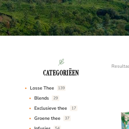
Resulta
CATEGORIËEN
Losse Thee
139
Blends
29
Exclusieve thee
17
Groene thee
37
Infusies
54