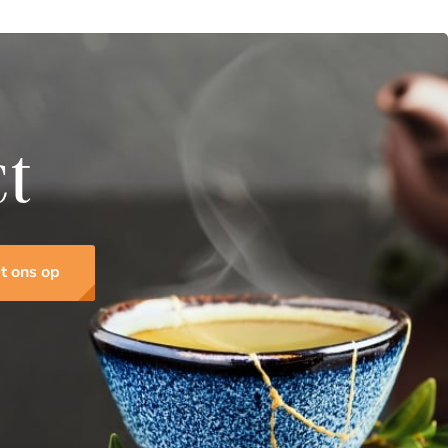
ct
t ons op