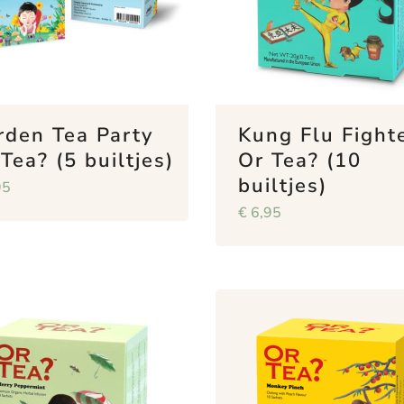
rden Tea Party
Kung Flu Fight
Tea? (5 builtjes)
Or Tea? (10
builtjes)
95
€
6,95