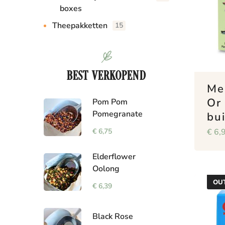
boxes
Theepakketten
15
BEST VERKOPEND
Me
Or
Pom Pom
Pomegranate
bui
€
6,
€
6,75
Elderflower
Oolong
OUT
€
6,39
Black Rose