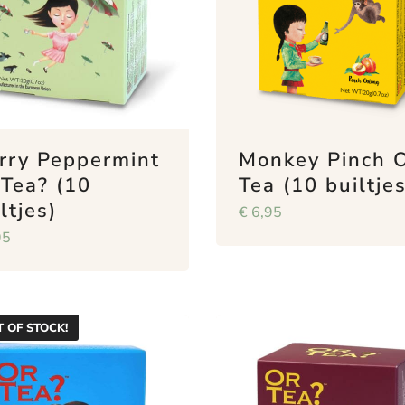
rry Peppermint
Monkey Pinch 
 Tea? (10
Tea (10 builtjes
ltjes)
€
6,95
95
 OF STOCK!