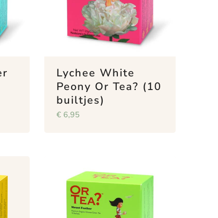
er
Lychee White
Peony Or Tea? (10
builtjes)
€
6,95