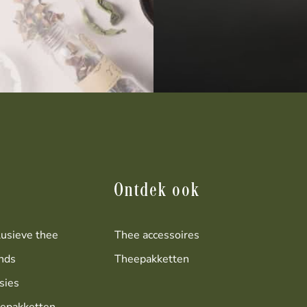
Ontdek ook
lusieve thee
Thee accessoires
nds
Theepakketten
sies
epakketten