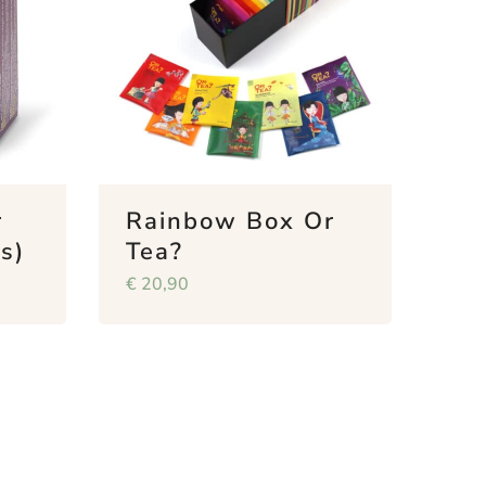
r
Rainbow Box Or
s)
Tea?
€
20,90